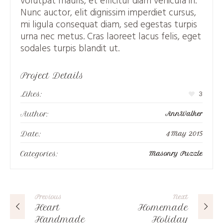
volutpat mauris, et efficitur diam vehicula in.
Nunc auctor, elit dignissim imperdiet cursus,
mi ligula consequat diam, sed egestas turpis
urna nec metus. Cras laoreet lacus felis, eget
sodales turpis blandit ut.
Project Details
Likes:
3
Author:
AnnWalker
Date:
4 May 2015
Categories:
Masonry Puzzle
Previous
Next
Heart
Homemade
Handmade
Holiday