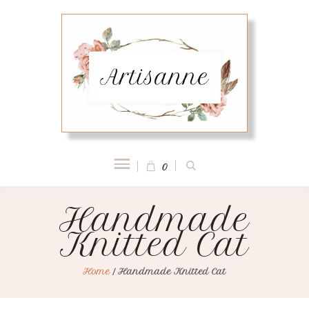
0
Handmade
Knitted Cat
Home
/
Handmade Knitted Cat