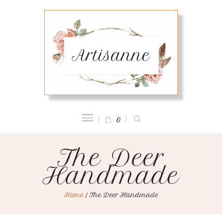
0
The Deer
Handmade
Home
/
The Deer Handmade