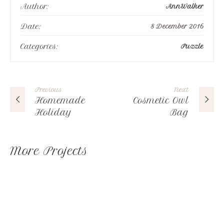
Author:
AnnWalker
Date:
8 December 2016
Categories:
Puzzle
Previous
Next
Homemade
Cosmetic Owl
Holiday
Bag
More Projects