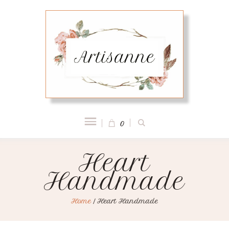
0
Heart
Handmade
Home
/
Heart Handmade