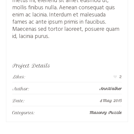
metus mi, eleifend sit amet euismod ut,
mollis finibus nulla. Aenean consequat quis
enim ac lacinia. Interdum et malesuada
fames ac ante ipsum primis in faucibus.
Maecenas sed tortor laoreet, posuere quam
id, lacinia purus.
Project Details
Likes:
2
Author:
AnnWalker
Date:
4 May 2015
Categories:
Masonry Puzzle