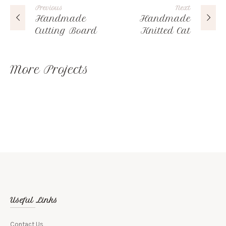
Previous
Next
Handmade
Handmade
Cutting Board
Knitted Cat
More Projects
Useful Links
Contact Us