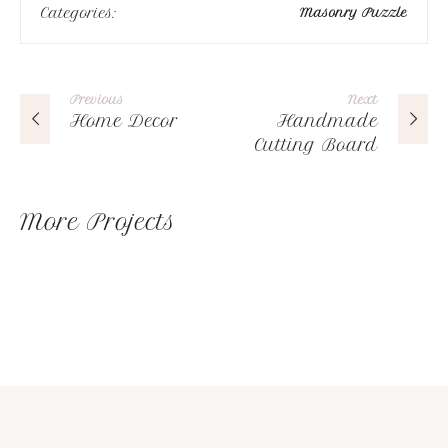
Categories:
Masonry Puzzle
Previous
Next
Home Decor
Handmade
Cutting Board
More Projects