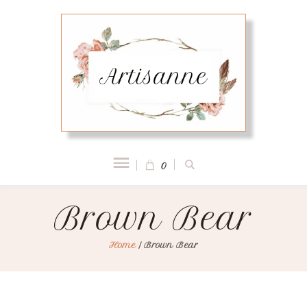
0
Brown Bear
Home
/
Brown Bear